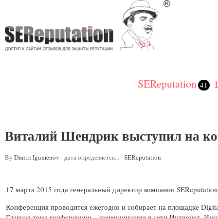
SEReputation
41
Виталий Шендрик выступил на ко
By
Dmitri Igumenov
/
дата определяется...
/
SEReputation
17 марта 2015 года генеральный директор компании SEReputatio
Конференция проводится ежегодно и собирает на площадке Digi
Главная тема конференции – коммуникации в сети Интернет. Имен