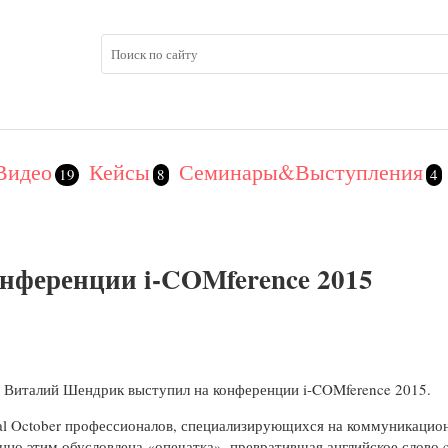
Видео
Кейсы
Семинары&Выступления
19
8
4
нференции i-COMference 2015
n Виталий Шендрик выступил на конференции i-COMference 2015.
tal October профессионалов, специализирующихся на коммуникацио
но этим обусловлена «опечатка», превратившая английское слово c